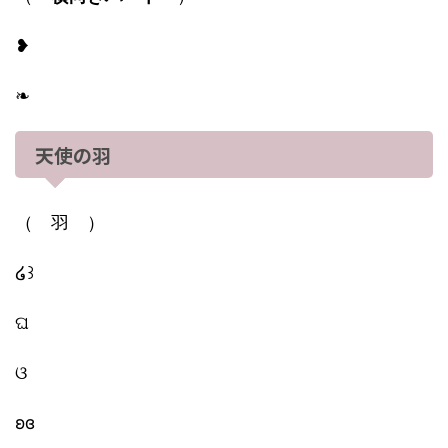
❥
❧
天使の羽
（ 羽 ）
໒꒱
ଘ
ଓ
ʚɞ