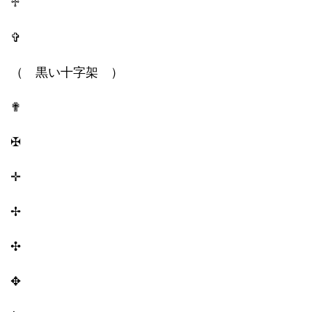
♱
✞
（ 黒い十字架 ）
✟
✠
✛
✢
✣
✥