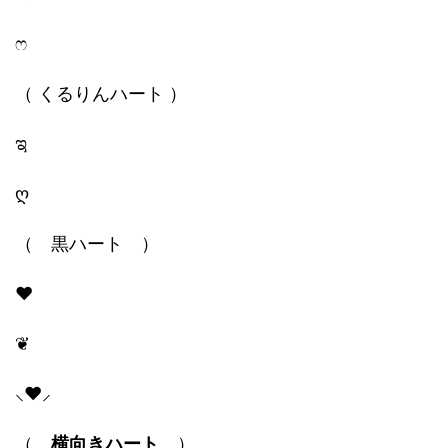
ෆ
（ くるりんハート ）
ಇ
ღ
（ 黒ハート ）
♥
❦
⸜❤︎⸝
（
横向きハート
）