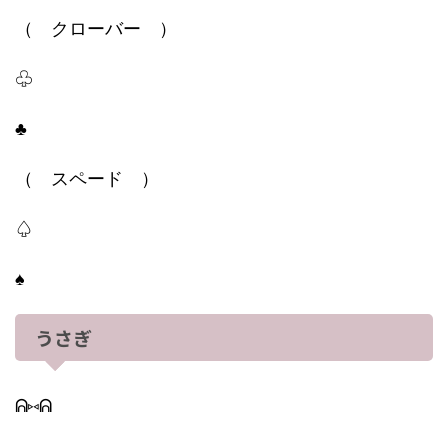
（ クローバー ）
♧
♣
（ スペード ）
♤
♠
うさぎ
ᕱ⑅ᕱ