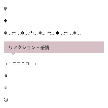
ꕥ
✤
❁.｡.:*:.｡.✽.｡.:*:.｡.❁.｡.:*:.｡.✽.｡.:*:.｡.❁.｡.
リアクション・感情
（ ニコニコ ）
☻︎
☺︎
☹︎