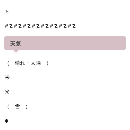
✑
✐☡✐☡✐☡✐☡✐☡✐☡✐☡✐☡
天気
（ 晴れ・太陽 ）
☀︎
☼
（ 雪 ）
❅