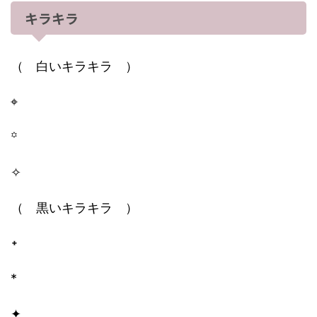
キラキラ
（ 白いキラキラ ）
⌖
꙳
✧
（ 黒いキラキラ ）
᛭
*
✦