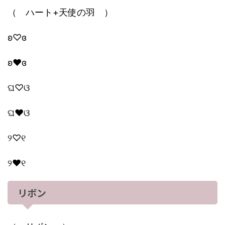
（ ハート+天使の羽 ）
ʚ♡ɞ
ʚ♥ɞ
ଘ♡ଓ
ଘ♥ଓ
୨♡୧
୨♥୧
リボン