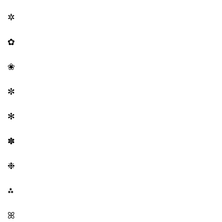
✲
✿
❀
✼
✻
✽
❉
⁂
ꕤ