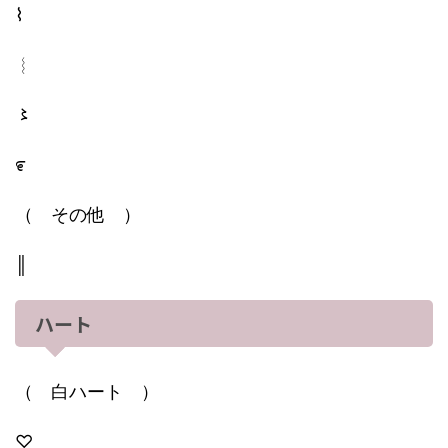
⌇
︴
〻
೯
（ その他 ）
║
ハート
（ 白ハート ）
♡