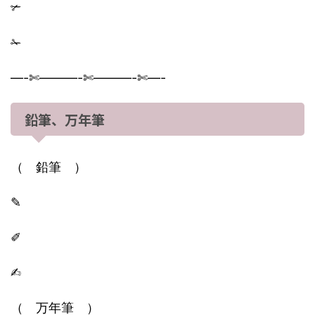
✃
✁
—-✄———-✄———-✄—-
鉛筆、万年筆
（ 鉛筆 ）
✎
✐
✍︎
（ 万年筆 ）