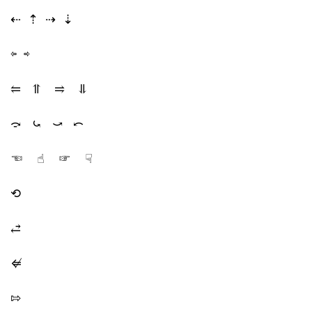
⇠ ⇡ ⇢ ⇣
⇦ ⇨
⥢ ⥣ ⥤ ⥥
⤼ ⤿ ⤻ ⤺
☜ ☝︎ ☞ ☟
⟲
⥄
⇍
⇰