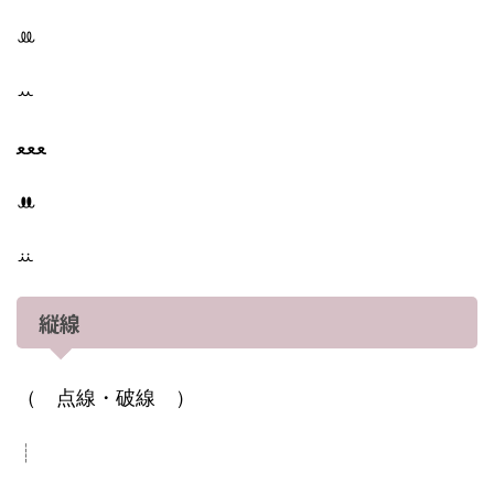
ꔛ‬
ꕀ
ﻌﻌﻌ
ꔚ
ꕁ
縦線
（ 点線・破線 ）
┊