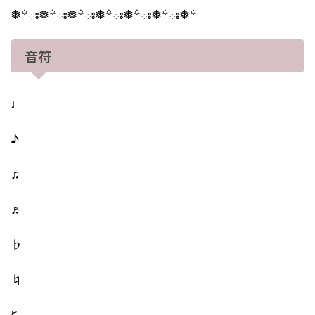
❅꙳ః❅꙳ః❅꙳ః❅꙳ః❅꙳ః❅꙳ః❅꙳
音符
♩
♪
♫
♬
♭
♮
♯