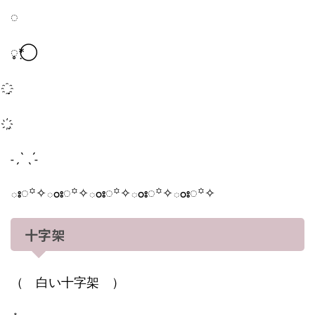
◌
◌̥*⃝̣
˗ˏˋ ˎˊ˗
ః◌꙳✧ంః◌꙳✧ంః◌꙳✧ంః◌꙳✧ంః◌꙳✧
十字架
（ 白い十字架 ）