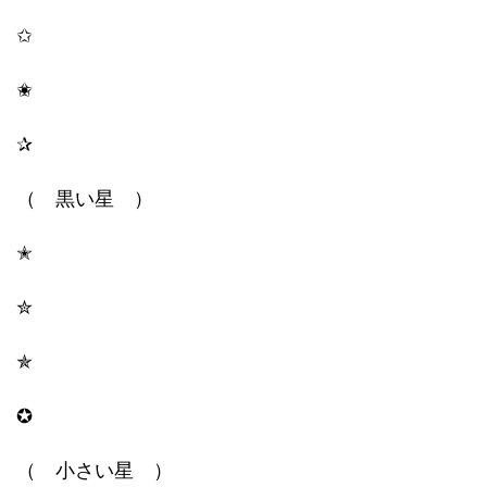
✩
✬
✰
（ 黒い星 ）
✭
✮
✯
✪
（ 小さい星 ）