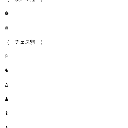
♚
♛
（ チェス駒 ）
♘
♞
♙
♟
♝
♗