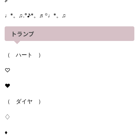
♩*。♫.°♪*。♬꙳♩*。♫
トランプ
（ ハート ）
♡
♥
（ ダイヤ ）
♢
♦