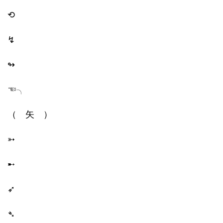
⟲
↯︎
↬
☜╮
（ 矢 ）
➳
➸
➶
➴