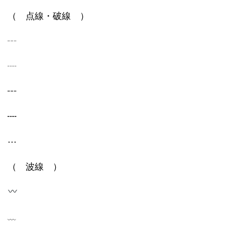
（ 点線・破線 ）
┄
┈
┅
┉
⋯
（ 波線 ）
﹏