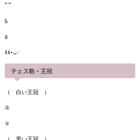
՞ ՞
ს
٥
ꉂꉂ･ᴗ･
チェス駒・王冠
（ 白い王冠 ）
♔
♕
（ 黒い王冠 ）