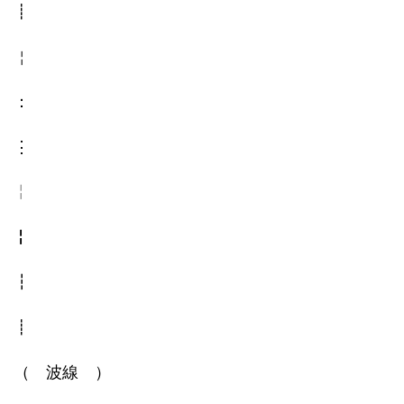
┋
￤
：
⋮
╎
╏
┇
┋
（ 波線 ）