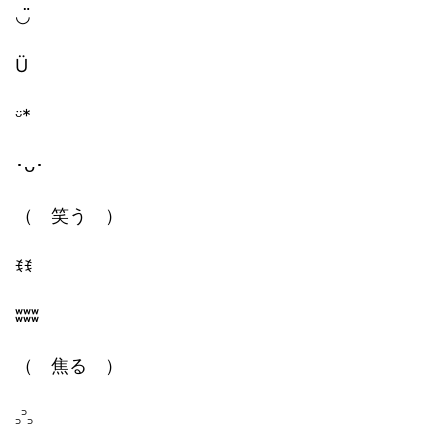
◡̈
Ü
ᵕ̈*
･ᴗ･
（ 笑う ）
ꉂꉂ
ʬʬʬ
（ 焦る ）
꜆꜄꜆