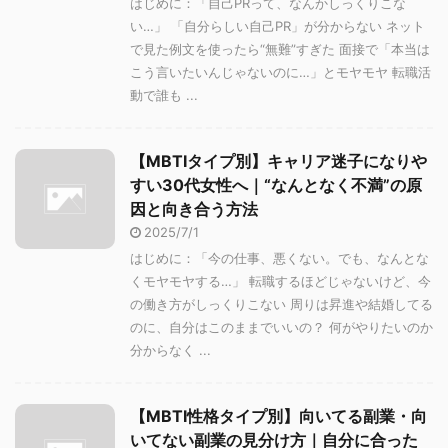
はじめに：「自己PRって、なんかしっくりこな
い…」 「自分らしい自己PR」が分からない ネット
で見た例文を使ったら“無難”すぎた 面接で「本当は
こう言いたいんじゃないのに…」とモヤモヤ 転職活
動で誰も ...
【MBTIタイプ別】キャリア迷子になりや
すい30代女性へ｜“なんとなく不満”の原
因と向き合う方法
2025/7/1
はじめに：「今の仕事、悪くない。でも、なんとな
くモヤモヤする…」 転職するほどじゃないけど、今
の働き方がしっくりこない 周りは昇進や結婚してる
のに、自分はこのままでいいの？ 何がやりたいのか
分からなく ...
【MBTI性格タイプ別】向いてる副業・向
いてない副業の見分け方｜自分に合った