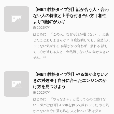
【MBTI性格タイプ別】話が合う人・合わ
ない人の特徴と上手な付き合い方｜相性
より“理解”がカギ
2025/7/1
はじめに：「この人、なぜか話が通じない…」と感
じたことありませんか？ 何度説明しても、全然伝わ
ってない気がする 会話がかみ合わず、疲れる 話し
てて心が通じる人と、全然通じない人の差が大きい
それ、** ...
【MBTI性格タイプ別】やる気が出ないと
きの対処法｜自分に合ったエンジンのか
け方を見つけよう
2025/7/1
はじめに：「やらなきゃ」と思ってるのに動けな
い… 気づけば1日スマホを触って終わってた やる気
が出ない自分に落ち込む 人と比べて“私はダメ