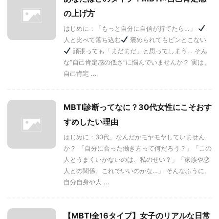
の上げ方
はじめに：「もっと自分に自信が持てたら…」
人と比べて落ち込む
褒められてもピンとこない
頑張っても「まだまだ」と思ってしまう… そん
な“自己肯定感の低さ”に悩んでいませんか？ 実は、
自己肯定 ...
MBTI診断ってなに？30代女性にこそおす
すめしたい理由
はじめに：30代、なんだかモヤモヤしていません
か？ 「自分に合った働き方って何だろう？」「この
人とうまくいかないのは、私のせい？」「家族や恋
人との関係、これでいいのかな…」 そんなふうに、
自分自身や人 ...
【MBTI全16タイプ】女子のリアルな日常