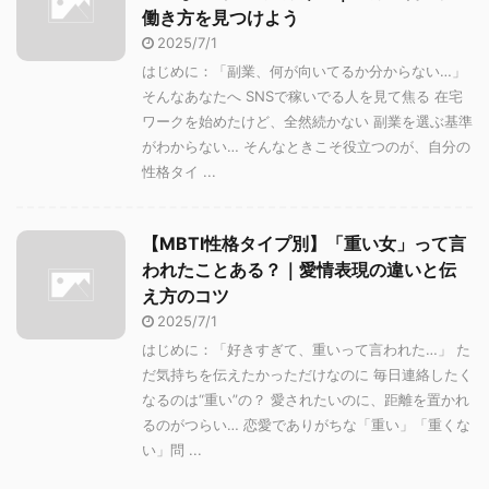
働き方を見つけよう
2025/7/1
はじめに：「副業、何が向いてるか分からない…」
そんなあなたへ SNSで稼いでる人を見て焦る 在宅
ワークを始めたけど、全然続かない 副業を選ぶ基準
がわからない… そんなときこそ役立つのが、自分の
性格タイ ...
【MBTI性格タイプ別】「重い女」って言
われたことある？｜愛情表現の違いと伝
え方のコツ
2025/7/1
はじめに：「好きすぎて、重いって言われた…」 た
だ気持ちを伝えたかっただけなのに 毎日連絡したく
なるのは“重い”の？ 愛されたいのに、距離を置かれ
るのがつらい… 恋愛でありがちな「重い」「重くな
い」問 ...