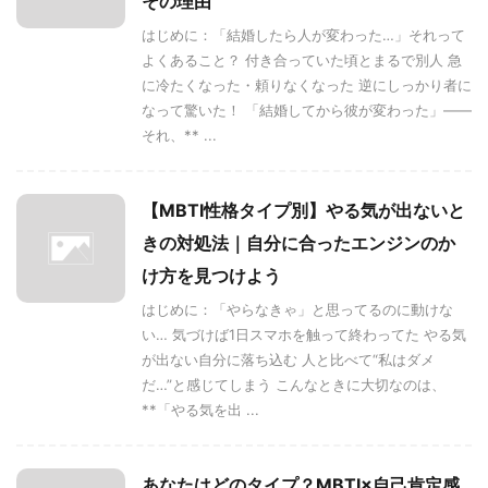
その理由
はじめに：「結婚したら人が変わった…」それって
よくあること？ 付き合っていた頃とまるで別人 急
に冷たくなった・頼りなくなった 逆にしっかり者に
なって驚いた！ 「結婚してから彼が変わった」――
それ、** ...
【MBTI性格タイプ別】やる気が出ないと
きの対処法｜自分に合ったエンジンのか
け方を見つけよう
はじめに：「やらなきゃ」と思ってるのに動けな
い… 気づけば1日スマホを触って終わってた やる気
が出ない自分に落ち込む 人と比べて“私はダメ
だ…”と感じてしまう こんなときに大切なのは、
**「やる気を出 ...
あなたはどのタイプ？MBTI×自己肯定感