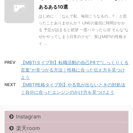
あるある10選
はじめに：「なんで私、毎回こうなるの…？」と思
ったことありませんか？ LINEの返信に時間がかか
る 予定が詰まると絶望 一度ハマったら沼 そんな“な
ぜかやってしまう日常のクセ”、実はMBTIの性格タ
イ ...
PREV
【MBTIタイプ別】転職活動の自己PRで“しっくりくる
言葉”が見つかる方法｜性格に合った伝え方を見つけ
よう
NEXT
【MBTI性格タイプ別】やる気が出ないときの対処法
｜自分に合ったエンジンのかけ方を見つけよう
Instagram
楽天room