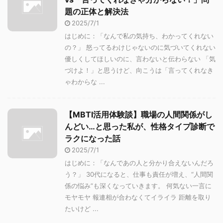
題の正体と解決法
2025/7/1
はじめに：「なんで私の気持ち、わかってくれない
の？」 怒ってるわけじゃないのに気づいてくれない
優しくしてほしいのに、言わないと伝わらない 「気
づけよ！」と思うけど、向こうは「言ってくれなき
ゃわからな ...
【MBTI活用体験談】職場の人間関係がし
んどい…と思った私が、性格タイプ診断で
ラクになった話
2025/7/1
はじめに：「なんであの人と分かり合えないんだろ
う？」 30代になると、仕事も責任が増え、“人間関
係の悩み”も深くなっていきます。 何気ない一言に
モヤモヤ 報連相が合わなくてイライラ 距離を取り
たいけど ...