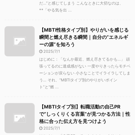
だ…”と感じてしまう こんなときに大切なのは、
**「やる気を出 ...
【MBTI性格タイプ別】やりがいを感じる
瞬間と燃え尽きる瞬間｜自分の“エネルギ
ーの源”を知ろう
2025/7/1
はじめに：「なんか最近、燃え尽きてるかも…」 頑
張ってるのに達成感がない 一度やりきったらモチベ
ーションが戻らない 小さなことでイライラしてしま
う… それ、“MBTIタイプ別のやりがいポイン
ト”と“燃 ...
【MBTIタイプ別】転職活動の自己PR
で“しっくりくる言葉”が見つかる方法｜性
格に合った伝え方を見つけよう
2025/7/1