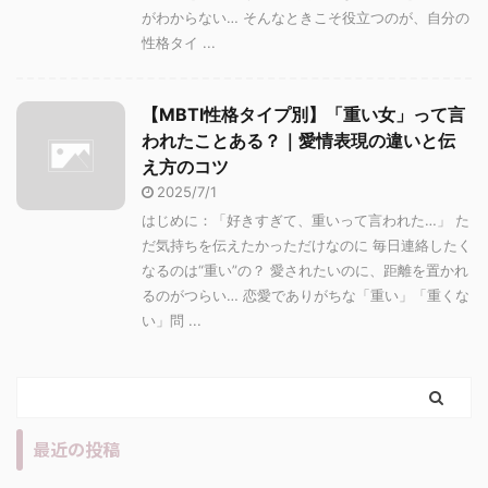
がわからない… そんなときこそ役立つのが、自分の
性格タイ ...
【MBTI性格タイプ別】「重い女」って言
われたことある？｜愛情表現の違いと伝
え方のコツ
2025/7/1
はじめに：「好きすぎて、重いって言われた…」 た
だ気持ちを伝えたかっただけなのに 毎日連絡したく
なるのは“重い”の？ 愛されたいのに、距離を置かれ
るのがつらい… 恋愛でありがちな「重い」「重くな
い」問 ...
最近の投稿