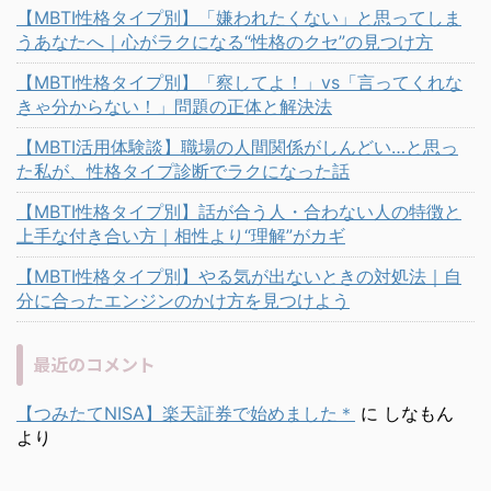
【MBTI性格タイプ別】「嫌われたくない」と思ってしま
うあなたへ｜心がラクになる“性格のクセ”の見つけ方
【MBTI性格タイプ別】「察してよ！」vs「言ってくれな
きゃ分からない！」問題の正体と解決法
【MBTI活用体験談】職場の人間関係がしんどい…と思っ
た私が、性格タイプ診断でラクになった話
【MBTI性格タイプ別】話が合う人・合わない人の特徴と
上手な付き合い方｜相性より“理解”がカギ
【MBTI性格タイプ別】やる気が出ないときの対処法｜自
分に合ったエンジンのかけ方を見つけよう
最近のコメント
【つみたてNISA】楽天証券で始めました＊
に
しなもん
より