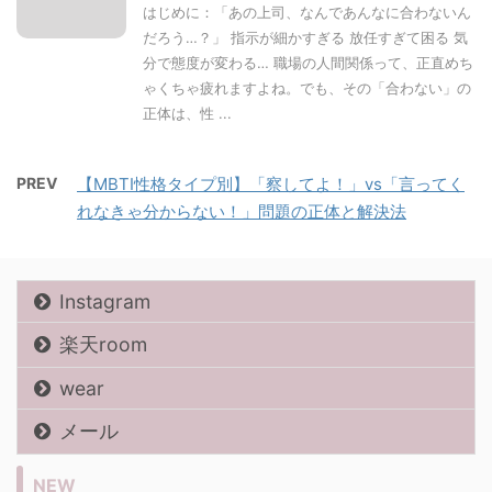
はじめに：「あの上司、なんであんなに合わないん
だろう…？」 指示が細かすぎる 放任すぎて困る 気
分で態度が変わる… 職場の人間関係って、正直めち
ゃくちゃ疲れますよね。でも、その「合わない」の
正体は、性 ...
PREV
【MBTI性格タイプ別】「察してよ！」vs「言ってく
れなきゃ分からない！」問題の正体と解決法
Instagram
楽天room
wear
メール
NEW