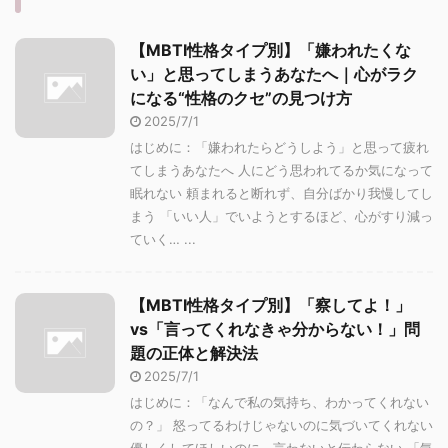
【MBTI性格タイプ別】「嫌われたくな
い」と思ってしまうあなたへ｜心がラク
になる“性格のクセ”の見つけ方
2025/7/1
はじめに：「嫌われたらどうしよう」と思って疲れ
てしまうあなたへ 人にどう思われてるか気になって
眠れない 頼まれると断れず、自分ばかり我慢してし
まう 「いい人」でいようとするほど、心がすり減っ
ていく… ...
【MBTI性格タイプ別】「察してよ！」
vs「言ってくれなきゃ分からない！」問
題の正体と解決法
2025/7/1
はじめに：「なんで私の気持ち、わかってくれない
の？」 怒ってるわけじゃないのに気づいてくれない