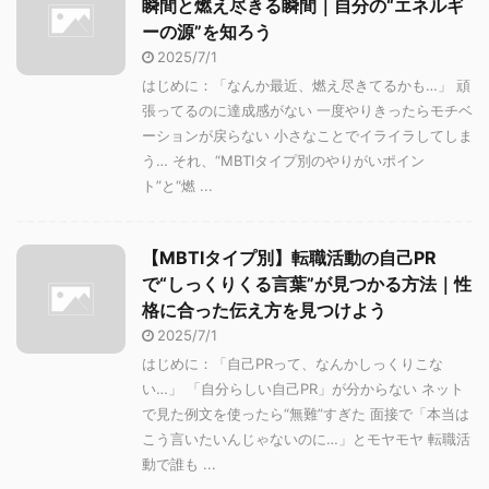
瞬間と燃え尽きる瞬間｜自分の“エネルギ
ーの源”を知ろう
2025/7/1
はじめに：「なんか最近、燃え尽きてるかも…」 頑
張ってるのに達成感がない 一度やりきったらモチベ
ーションが戻らない 小さなことでイライラしてしま
う… それ、“MBTIタイプ別のやりがいポイン
ト”と“燃 ...
【MBTIタイプ別】転職活動の自己PR
で“しっくりくる言葉”が見つかる方法｜性
格に合った伝え方を見つけよう
2025/7/1
はじめに：「自己PRって、なんかしっくりこな
い…」 「自分らしい自己PR」が分からない ネット
で見た例文を使ったら“無難”すぎた 面接で「本当は
こう言いたいんじゃないのに…」とモヤモヤ 転職活
動で誰も ...