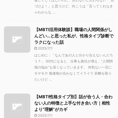
優しくしてほしいのに、言わないと伝わらない 「気
づけよ！」と思うけど、向こうは「言ってくれなき
ゃわからな ...
【MBTI活用体験談】職場の人間関係がし
んどい…と思った私が、性格タイプ診断で
ラクになった話
2025/7/1
はじめに：「なんであの人と分かり合えないんだろ
う？」 30代になると、仕事も責任が増え、“人間関
係の悩み”も深くなっていきます。 何気ない一言に
モヤモヤ 報連相が合わなくてイライラ 距離を取り
たいけど ...
【MBTI性格タイプ別】話が合う人・合わ
ない人の特徴と上手な付き合い方｜相性
より“理解”がカギ
2025/7/1