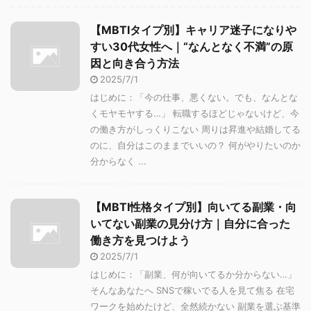
【MBTIタイプ別】キャリア迷子になりや
すい30代女性へ｜“なんとなく不満”の原
因と向き合う方法
2025/7/1
はじめに：「今の仕事、悪くない。でも、なんとな
くモヤモヤする…」 転職するほどじゃないけど、今
の働き方がしっくりこない 周りは昇進や結婚してる
のに、自分はこのままでいいの？ 何がやりたいのか
分からなく ...
【MBTI性格タイプ別】向いてる副業・向
いてない副業の見分け方｜自分に合った
働き方を見つけよう
2025/7/1
はじめに：「副業、何が向いてるか分からない…」
そんなあなたへ SNSで稼いでる人を見て焦る 在宅
ワークを始めたけど、全然続かない 副業を選ぶ基準