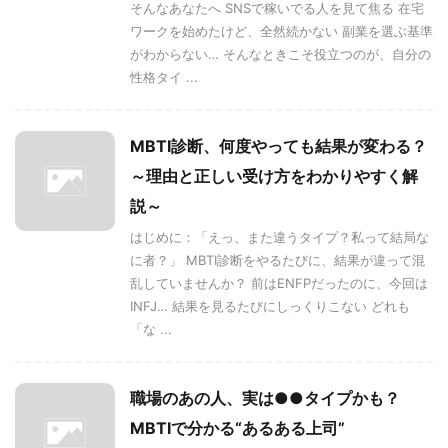
そんなあなたへ SNSで稼いでる人を見て焦る 在宅
ワークを始めたけど、全然続かない 副業を選ぶ基準
がわからない… そんなときこそ役立つのが、自分の
性格タイ ...
MBTI診断、何度やっても結果が変わる？
～理由と正しい受け方をわかりやすく解
説～
はじめに：「えっ、また違うタイプ？私って結局な
に者？」 MBTI診断をやるたびに、結果が違って混
乱していませんか？ 前はENFPだったのに、今回は
INFJ… 結果を見るたびにしっくりこない どれも
「な ...
職場のあの人、実は●●タイプかも？
MBTIで分かる“あるある上司”