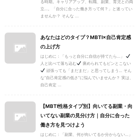
る時期。キャリアアップ、転職、副業、育児との両
立…。「自分に合った働き方って何？」と迷ってい
ませんか？ そんな ...
あなたはどのタイプ？MBTI×自己肯定感
の上げ方
はじめに：「もっと自分に自信が持てたら…」
人と比べて落ち込む
褒められてもピンとこない
頑張っても「まだまだ」と思ってしまう… そん
な“自己肯定感の低さ”に悩んでいませんか？ 実は、
自己肯定 ...
【MBTI性格タイプ別】向いてる副業・向
いてない副業の見分け方｜自分に合った
働き方を見つけよう
はじめに：「副業、何が向いてるか分からない…」