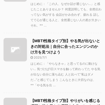
はじめに：「この人、なぜか話が通じない…」と感
じたことありませんか？ 何度説明しても、全然伝わ
ってない気がする 会話がかみ合わず、疲れる 話し
てて心が通じる人と、全然通じない人の差が大きい
それ、** ...
【MBTI性格タイプ別】やる気が出ないと
きの対処法｜自分に合ったエンジンのか
け方を見つけよう
2025/7/1
はじめに：「やらなきゃ」と思ってるのに動けな
い… 気づけば1日スマホを触って終わってた やる気
が出ない自分に落ち込む 人と比べて“私はダメ
だ…”と感じてしまう こんなときに大切なのは、
**「やる気を出 ...
【MBTI性格タイプ別】やりがいを感じる