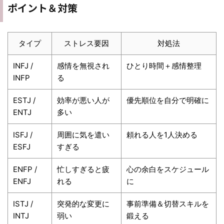
ポイント＆対策
タイプ
ストレス要因
対処法
INFJ /
感情を無視され
ひとり時間＋感情整理
INFP
る
ESTJ /
効率が悪い人が
優先順位を自分で明確に
ENTJ
多い
ISFJ /
周囲に気を遣い
頼れる人を1人決める
ESFJ
すぎる
ENFP /
忙しすぎると疲
心の余白をスケジュール
ENFJ
れる
に
ISTJ /
突発的な変更に
事前準備＆切替スキルを
INTJ
弱い
鍛える