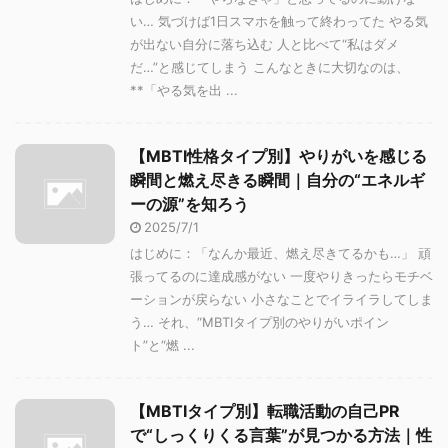
い… 気づけば1日スマホを触って終わってた やる気
が出ない自分に落ち込む 人と比べて“私はダメ
だ…”と感じてしまう こんなときに大切なのは、
**「やる気を出 ...
【MBTI性格タイプ別】やりがいを感じる
瞬間と燃え尽きる瞬間｜自分の“エネルギ
ーの源”を知ろう
2025/7/1
はじめに：「なんか最近、燃え尽きてるかも…」 頑
張ってるのに達成感がない 一度やりきったらモチベ
ーションが戻らない 小さなことでイライラしてしま
う… それ、“MBTIタイプ別のやりがいポイン
ト”と“燃 ...
【MBTIタイプ別】転職活動の自己PR
で“しっくりくる言葉”が見つかる方法｜性