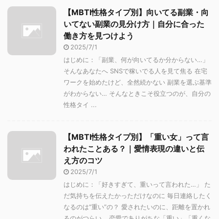
【MBTI性格タイプ別】向いてる副業・向
いてない副業の見分け方｜自分に合った
働き方を見つけよう
2025/7/1
はじめに：「副業、何が向いてるか分からない…」
そんなあなたへ SNSで稼いでる人を見て焦る 在宅
ワークを始めたけど、全然続かない 副業を選ぶ基準
がわからない… そんなときこそ役立つのが、自分の
性格タイ ...
【MBTI性格タイプ別】「重い女」って言
われたことある？｜愛情表現の違いと伝
え方のコツ
2025/7/1
はじめに：「好きすぎて、重いって言われた…」 た
だ気持ちを伝えたかっただけなのに 毎日連絡したく
なるのは“重い”の？ 愛されたいのに、距離を置かれ
るのがつらい… 恋愛でありがちな「重い」「重くな