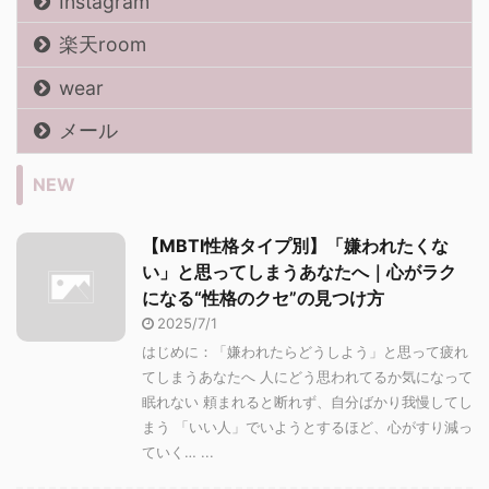
Instagram
楽天room
wear
メール
NEW
【MBTI性格タイプ別】「嫌われたくな
い」と思ってしまうあなたへ｜心がラク
になる“性格のクセ”の見つけ方
2025/7/1
はじめに：「嫌われたらどうしよう」と思って疲れ
てしまうあなたへ 人にどう思われてるか気になって
眠れない 頼まれると断れず、自分ばかり我慢してし
まう 「いい人」でいようとするほど、心がすり減っ
ていく… ...