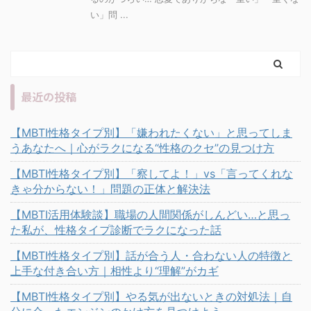
い」問 ...
最近の投稿
【MBTI性格タイプ別】「嫌われたくない」と思ってしま
うあなたへ｜心がラクになる“性格のクセ”の見つけ方
【MBTI性格タイプ別】「察してよ！」vs「言ってくれな
きゃ分からない！」問題の正体と解決法
【MBTI活用体験談】職場の人間関係がしんどい…と思っ
た私が、性格タイプ診断でラクになった話
【MBTI性格タイプ別】話が合う人・合わない人の特徴と
上手な付き合い方｜相性より“理解”がカギ
【MBTI性格タイプ別】やる気が出ないときの対処法｜自