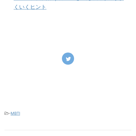
くいくヒント
-
MBTI