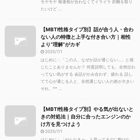
モヤモヤ 報連相が合わなくてイライラ 距離を取り
たいけど ...
【MBTI性格タイプ別】話が合う人・合わ
ない人の特徴と上手な付き合い方｜相性
より“理解”がカギ
2025/7/1
はじめに：「この人、なぜか話が通じない…」と感
じたことありませんか？ 何度説明しても、全然伝わ
ってない気がする 会話がかみ合わず、疲れる 話し
てて心が通じる人と、全然通じない人の差が大きい
それ、** ...
【MBTI性格タイプ別】やる気が出ないと
きの対処法｜自分に合ったエンジンのか
け方を見つけよう
2025/7/1
はじめに：「やらなきゃ」と思ってるのに動けな