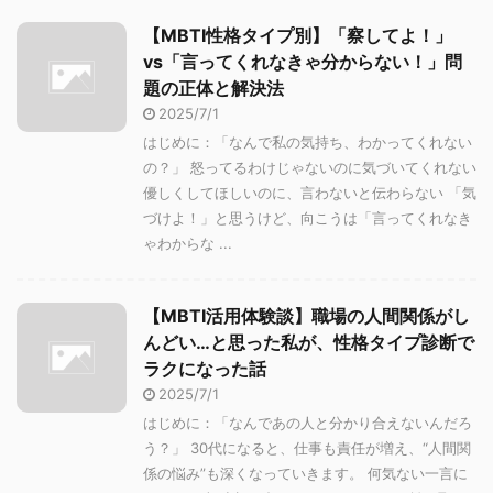
【MBTI性格タイプ別】「察してよ！」
vs「言ってくれなきゃ分からない！」問
題の正体と解決法
2025/7/1
はじめに：「なんで私の気持ち、わかってくれない
の？」 怒ってるわけじゃないのに気づいてくれない
優しくしてほしいのに、言わないと伝わらない 「気
づけよ！」と思うけど、向こうは「言ってくれなき
ゃわからな ...
【MBTI活用体験談】職場の人間関係がし
んどい…と思った私が、性格タイプ診断で
ラクになった話
2025/7/1
はじめに：「なんであの人と分かり合えないんだろ
う？」 30代になると、仕事も責任が増え、“人間関
係の悩み”も深くなっていきます。 何気ない一言に