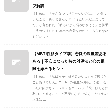
プ解説
はじめに：「そんなつもりじゃないのに…」と傷つ
いたこと、ありませんか？ 「冷たい人だと思って
た」と言われた 「明るいから悩みなさそう」と勝手
に決めつけられる 本当の自分をわかってもらえない
もどかしさ ...
【MBTI性格タイプ別】恋愛の温度差ある
ある｜不安になった時の対処法と心の距
離を縮めるヒント
はじめに：「私ばっかり好きみたい…」って感じた
ことありませんか？ LINEの温度が明らかに違う 会
いたい頻度もテンションもバラバラ 「彼、ほんとに
私のこと好き…？」と不安になる そんなモヤモヤの
正体は ...