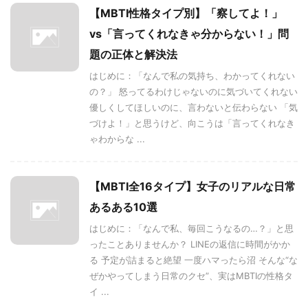
【MBTI性格タイプ別】「察してよ！」
vs「言ってくれなきゃ分からない！」問
題の正体と解決法
はじめに：「なんで私の気持ち、わかってくれない
の？」 怒ってるわけじゃないのに気づいてくれない
優しくしてほしいのに、言わないと伝わらない 「気
づけよ！」と思うけど、向こうは「言ってくれなき
ゃわからな ...
【MBTI全16タイプ】女子のリアルな日常
あるある10選
はじめに：「なんで私、毎回こうなるの…？」と思
ったことありませんか？ LINEの返信に時間がかか
る 予定が詰まると絶望 一度ハマったら沼 そんな“な
ぜかやってしまう日常のクセ”、実はMBTIの性格タ
イ ...