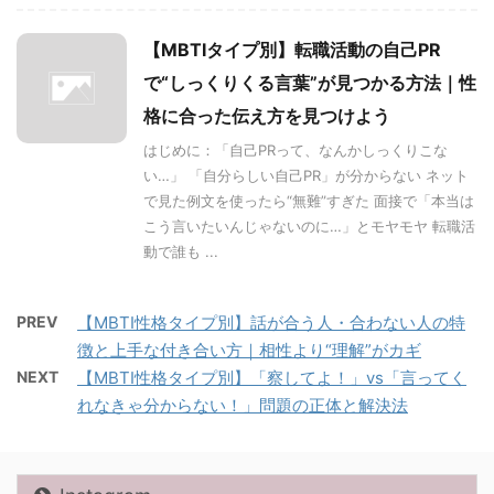
【MBTIタイプ別】転職活動の自己PR
で“しっくりくる言葉”が見つかる方法｜性
格に合った伝え方を見つけよう
はじめに：「自己PRって、なんかしっくりこな
い…」 「自分らしい自己PR」が分からない ネット
で見た例文を使ったら“無難”すぎた 面接で「本当は
こう言いたいんじゃないのに…」とモヤモヤ 転職活
動で誰も ...
PREV
【MBTI性格タイプ別】話が合う人・合わない人の特
徴と上手な付き合い方｜相性より“理解”がカギ
NEXT
【MBTI性格タイプ別】「察してよ！」vs「言ってく
れなきゃ分からない！」問題の正体と解決法