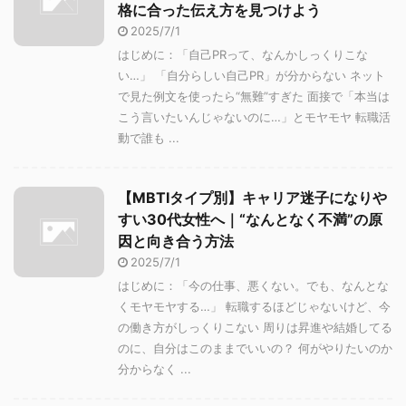
格に合った伝え方を見つけよう
2025/7/1
はじめに：「自己PRって、なんかしっくりこな
い…」 「自分らしい自己PR」が分からない ネット
で見た例文を使ったら“無難”すぎた 面接で「本当は
こう言いたいんじゃないのに…」とモヤモヤ 転職活
動で誰も ...
【MBTIタイプ別】キャリア迷子になりや
すい30代女性へ｜“なんとなく不満”の原
因と向き合う方法
2025/7/1
はじめに：「今の仕事、悪くない。でも、なんとな
くモヤモヤする…」 転職するほどじゃないけど、今
の働き方がしっくりこない 周りは昇進や結婚してる
のに、自分はこのままでいいの？ 何がやりたいのか
分からなく ...