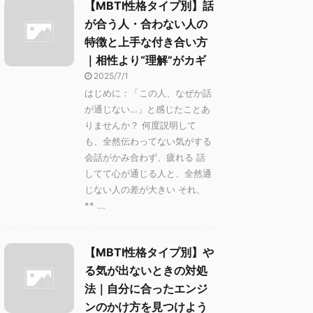
【MBTI性格タイプ別】話
が合う人・合わない人の
特徴と上手な付き合い方
｜相性より“理解”がカギ
2025/7/1
はじめに：「この人、なぜか話
が通じない…」と感じたことあ
りませんか？ 何度説明して
も、全然伝わってない気がする
会話がかみ合わず、疲れる 話
してて心が通じる人と、全然通
じない人の差が大きい それ、
** ...
【MBTI性格タイプ別】や
る気が出ないときの対処
法｜自分に合ったエンジ
ンのかけ方を見つけよう