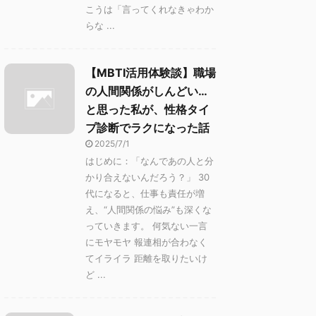
こうは「言ってくれなきゃわか
らな ...
【MBTI活用体験談】職場
の人間関係がしんどい…
と思った私が、性格タイ
プ診断でラクになった話
2025/7/1
はじめに：「なんであの人と分
かり合えないんだろう？」 30
代になると、仕事も責任が増
え、“人間関係の悩み”も深くな
っていきます。 何気ない一言
にモヤモヤ 報連相が合わなく
てイライラ 距離を取りたいけ
ど ...