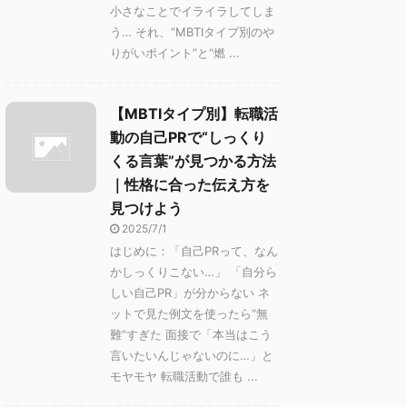
小さなことでイライラしてしま
う… それ、“MBTIタイプ別のや
りがいポイント”と“燃 ...
【MBTIタイプ別】転職活
動の自己PRで“しっくり
くる言葉”が見つかる方法
｜性格に合った伝え方を
見つけよう
2025/7/1
はじめに：「自己PRって、なん
かしっくりこない…」 「自分ら
しい自己PR」が分からない ネ
ットで見た例文を使ったら“無
難”すぎた 面接で「本当はこう
言いたいんじゃないのに…」と
モヤモヤ 転職活動で誰も ...