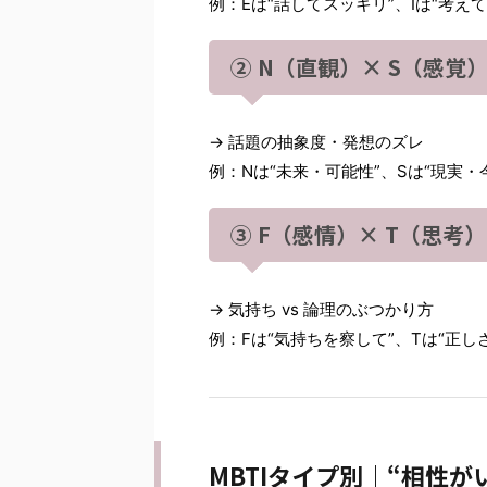
例：Eは“話してスッキリ”、Iは“考え
② N（直観）× S（感覚
→ 話題の抽象度・発想のズレ
例：Nは“未来・可能性”、Sは“現実・
③ F（感情）× T（思考）
→ 気持ち vs 論理のぶつかり方
例：Fは“気持ちを察して”、Tは“正し
MBTIタイプ別｜“相性