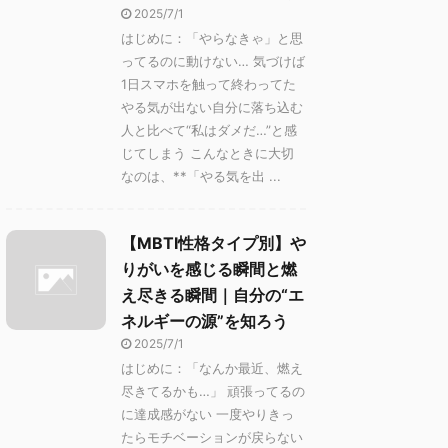
2025/7/1
はじめに：「やらなきゃ」と思
ってるのに動けない… 気づけば
1日スマホを触って終わってた
やる気が出ない自分に落ち込む
人と比べて“私はダメだ…”と感
じてしまう こんなときに大切
なのは、**「やる気を出 ...
【MBTI性格タイプ別】や
りがいを感じる瞬間と燃
え尽きる瞬間｜自分の“エ
ネルギーの源”を知ろう
2025/7/1
はじめに：「なんか最近、燃え
尽きてるかも…」 頑張ってるの
に達成感がない 一度やりきっ
たらモチベーションが戻らない