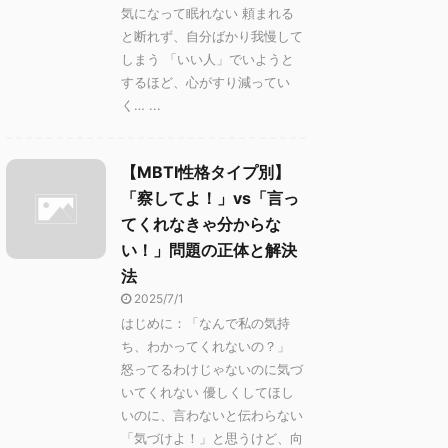
気になって眠れない 頼まれる
と断れず、自分ばかり我慢して
しまう 「いい人」でいようと
するほど、心がすり減ってい
く… ...
【MBTI性格タイプ別】
「察してよ！」vs「言っ
てくれなきゃ分からな
い！」問題の正体と解決
法
2025/7/1
はじめに：「なんで私の気持
ち、わかってくれないの？」
怒ってるわけじゃないのに気づ
いてくれない 優しくしてほし
いのに、言わないと伝わらない
「気づけよ！」と思うけど、向