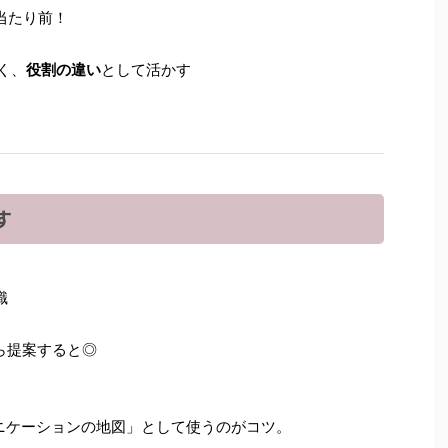
当たり前！
く、
役割の違い
として活かす
す
識
ら提案すると◎
ュニケーションの地図」として使うのがコツ。